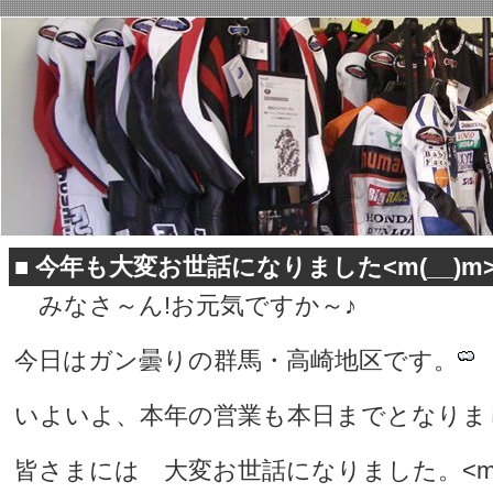
■
今年も大変お世話になりました<m(__)m
みなさ～ん!お元気ですか～♪
今日はガン曇りの群馬・高崎地区です。
いよいよ、本年の営業も本日までとなりま
皆さまには 大変お世話になりました。<m(_