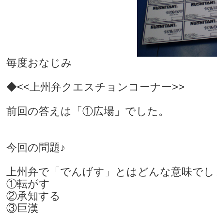
毎度おなじみ
◆<<上州弁クエスチョンコーナー>>
前回の答えは「①広場」でした。
今回の問題♪
上州弁で「でんげす」とはどんな意味でし
①転がす
②承知する
③巨漢