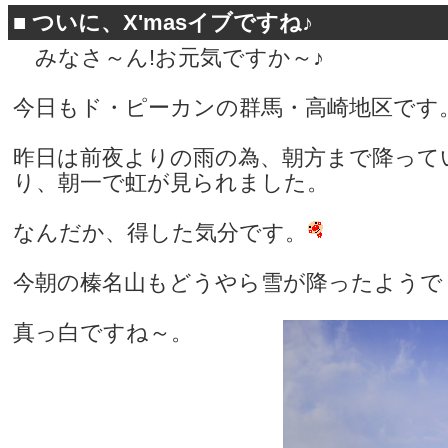
■
ついに、X'masイブですね♪
みなさ～ん!お元気ですか～♪
今日もド・ピーカンの群馬・高崎地区です
昨日は前夜よりの雨の為、朝方まで降って
り、朝一で虹が見られました。
なんだか、得した気分です。
今朝の榛名山もどうやら雪が降ったようで
真っ白ですね～。