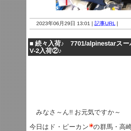
2023年06月29日 13:01 |
記事URL
|
■
続々入荷♪ 7701/alpinesta
V-2入荷②♪
みなさ～ん!! お元気ですか～
今日はド・ピーカン
の群馬・高