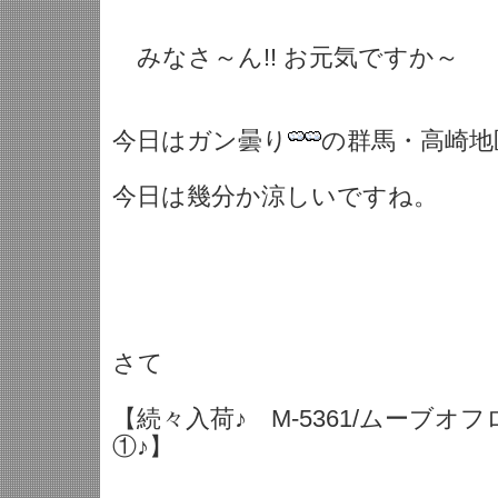
みなさ～ん!! お元気ですか～
今日はガン曇り
の群馬・高崎地
今日は幾分か涼しいですね。
さて
【続々入荷♪ M-5361/ムーブオ
①♪】