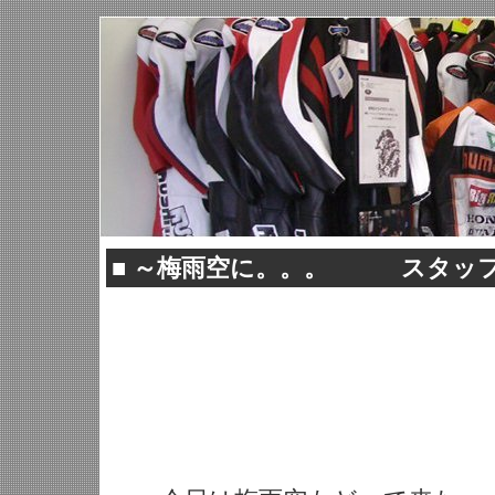
■
～梅雨空に。。。 スタッフブ