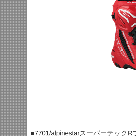
■7701/alpinestarスーパーテックR