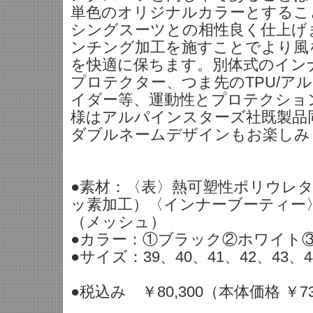
単色のオリジナルカラーとするこ
シングスーツとの相性良く仕上げ
ンチング加工を施すことでより風
を快適に保ちます。別体式のインナ
プロテクター、つま先のTPU/ア
イダー等、運動性とプロテクショ
様はアルパインスターズ社既製品
ダブルネームデザインもお楽しみ
●素材：〈表〉熱可塑性ポリウレ
ッ素加工）〈インナーブーティー〉
（メッシュ）
●カラー：①ブラック②ホワイト
●サイズ：39、40、41、42、43、4
●税込み ￥80,300（本体価格 ￥73