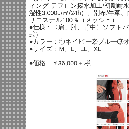
ィング,テフロン撥水加工/初期耐水圧1
湿性3,000g/㎡/24h）、別布/牛革
リエステル100％（メッシュ）
●仕様：〈肩、肘、背中〉ソフト
式）
●カラー：①ネイビー②ブルー③
●サイズ：M、L、LL、XL
●価格 ￥36,000 + 税