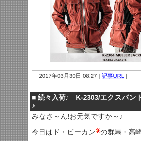
2017年03月30日 08:27 |
記事URL
|
■
続々入荷♪ K-2303/エクス
♪
みなさ～ん!お元気ですか～♪
今日はド・ピーカン
の群馬・高