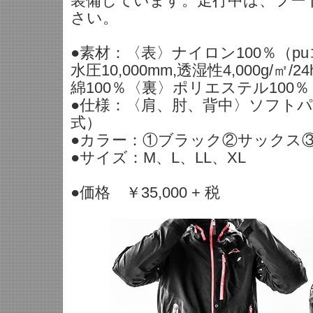
装備しています。走行中は、フー
さい。
●素材：〈表〉ナイロン100％（p
水圧10,000mm,透湿性4,000g/㎡
綿100％〈裏〉ポリエステル100
●仕様：〈肩、肘、背中〉ソフト
式）
●カラー：①ブラック②サックス
●サイズ：M、L、LL、XL
●価格 ￥35,000 + 税