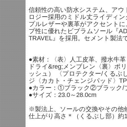
信頼性の高い防水システム、アウトド
ロジー採用のミドル丈ライディン
プルレザーや裏革がアクセントに
プ性に優れたビブラムソール『ADV
TRAVEL』を採用。セメント製
●素材：〈表〉人工皮革、撥水牛
ドライ&reg;メンブレン〈裏〉ポ
ッシュ） 〈プロテクター/くるぶ
ジ〈カカト・チェンジパッド〉T
●カラー：①ブラック②ブラック/
●サイズ：23.0～28.0cm
※製法上、ソールの交換やその他
仕上がり高さ＊（くるぶし部）約1