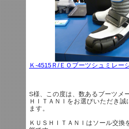
Ｋ-4515Ｒ/ＥＯブーツシュミレ
S様、この度は、数あるブーツメ
ＨＩＴＡＮＩをお選びいただき誠
ます。
ＫＵＳＨＩＴＡＮＩはソール交換