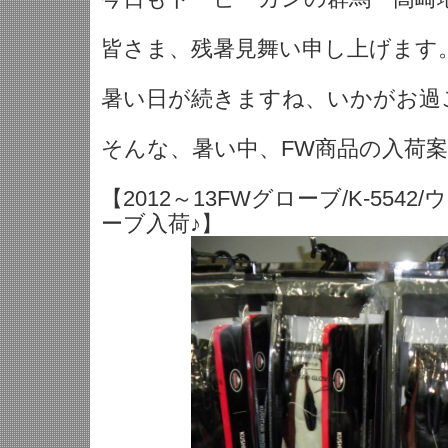
皆さま、残暑見舞い申し上げます。<m
暑い日が続きますね、いかがお過
そんな、暑い中、FW商品の入荷
【2012～13FWグローブ/K-554
ーブ入荷♪】