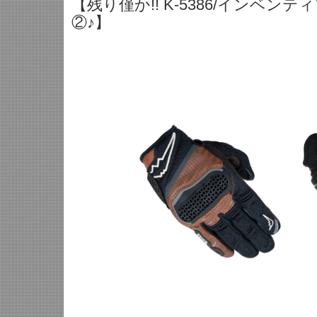
【残り僅か!! K-5386/インベ
②♪】