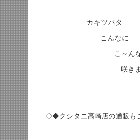
カキツバタ
こんなに
こ～んなに
咲きました('ω
◇◆クシタニ高崎店の通販もご